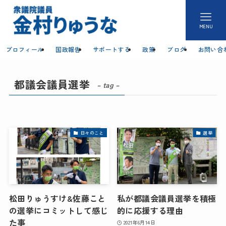
MENU
プロフィール
国政報告
サポートする
政策
ブログ
お問い合
都議会議員選挙
– tag –
日々のこと
選挙
松田りゅうすけ&佐藤こと
私が都議会議員選挙を積極
の選挙にコミットして感じ
的に応援する理由
た事
2021年6月14日