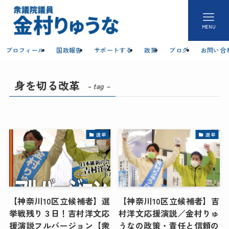
MENU
プロフィール
国政報告
サポートする
政策
ブログ
お問い合
身を切る改革
– tag –
選挙
選挙
【神奈川10区立候補者】選
【神奈川10区立候補者】吉
挙戦残り３日！吉村洋文応
村洋文応援演説／金村りゅ
援演説フルバージョン【衆
うなの政策・責任と信頼の