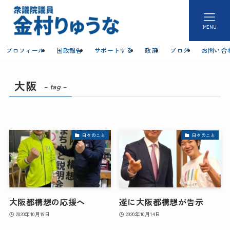
MENU
プロフィール
国政報告
サポートする
政策
ブログ
お問い合
大阪
– tag –
日々のこと
日々のこと
大阪都構想の応援へ
遂に大阪都構想が告示
2020年10月19日
2020年10月14日