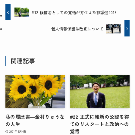
#12 候補者としての覚悟が芽生えた都議選2013
個人情報保護法改正について
関連記事
私の履歴書―金村りゅうな
#22 正式に維新の公認を得
の人生
てのリスタートと政治への
覚悟
2021年6月4日