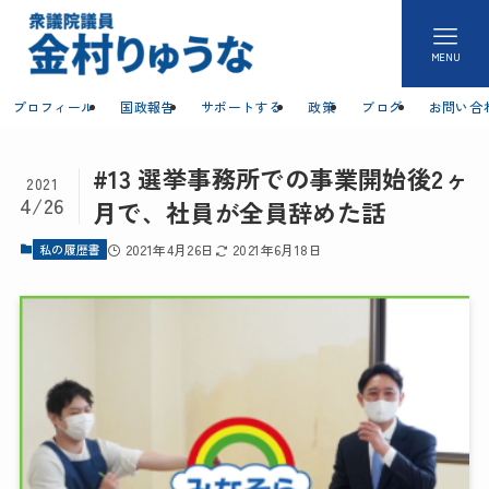
MENU
プロフィール
国政報告
サポートする
政策
ブログ
お問い合
#13 選挙事務所での事業開始後2ヶ
2021
4/26
月で、社員が全員辞めた話
私の履歴書
2021年4月26日
2021年6月18日