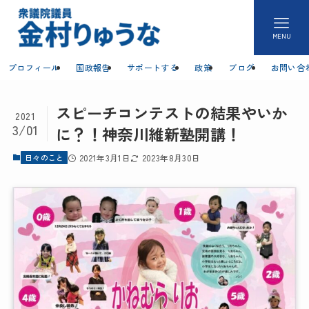
MENU
プロフィール
国政報告
サポートする
政策
ブログ
お問い合
スピーチコンテストの結果やいか
2021
3/01
に？！神奈川維新塾開講！
日々のこと
2021年3月1日
2023年8月30日