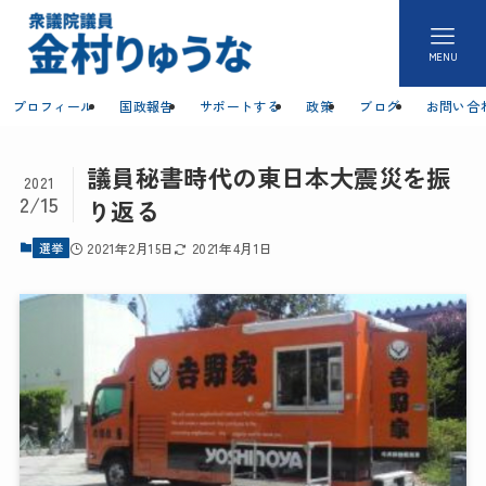
MENU
プロフィール
国政報告
サポートする
政策
ブログ
お問い合
議員秘書時代の東日本大震災を振
2021
2/15
り返る
選挙
2021年2月15日
2021年4月1日