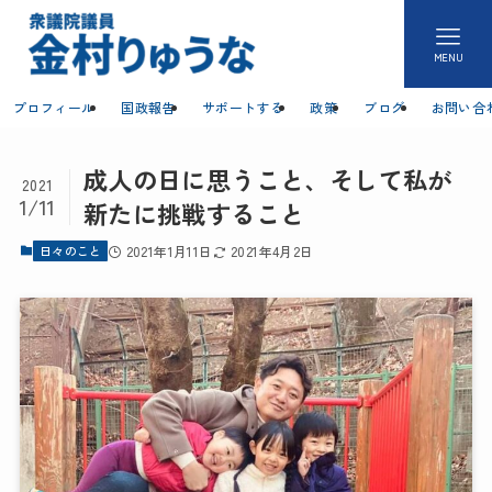
MENU
プロフィール
国政報告
サポートする
政策
ブログ
お問い合
成人の日に思うこと、そして私が
2021
1/11
新たに挑戦すること
日々のこと
2021年1月11日
2021年4月2日