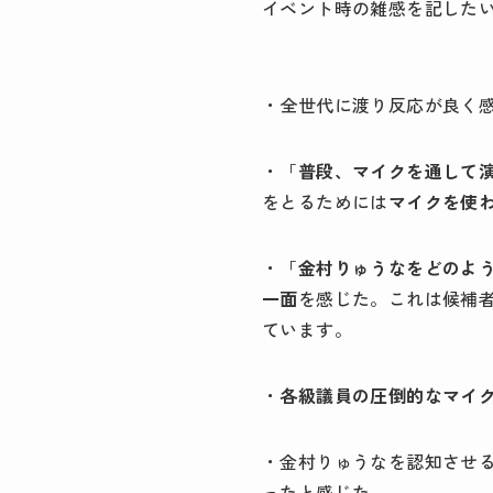
イベント時の雑感を記した
・全世代に渡り反応が良く
・「
普段、マイクを通して
をとるためには
マイクを使
・「
金村りゅうなをどのよ
一面
を感じた。これは候補
ています。
・
各級議員の圧倒的なマイ
・金村りゅうなを認知させ
ったと感じた。