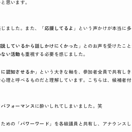
いと思います。
感じました。また、「
応援してるよ
」という声かけが本当に多
演説しているから話しかけにくかった
」とのお声を受けたこと
わない活動
も重視する必要を感じました。
うに認知させるか
」という大きな軸を、参加者全員で共有しき
者心理と呼べるものだと理解しています。こちらは、候補者付
クパフォーマンス
に酔いしれてしまいました。笑
るための「
パワーワード
」を各級議員と共有し、アナウンスし