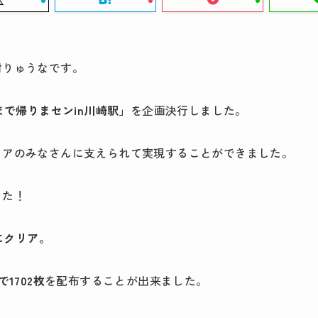
村りゅうなです。
まで帰りまセンin川崎駅」
を企画決行しました。
ィアのみなさんに支えられて実現することができました。
した！
ぎにクリア。
で1702枚
を配布することが出来ました。