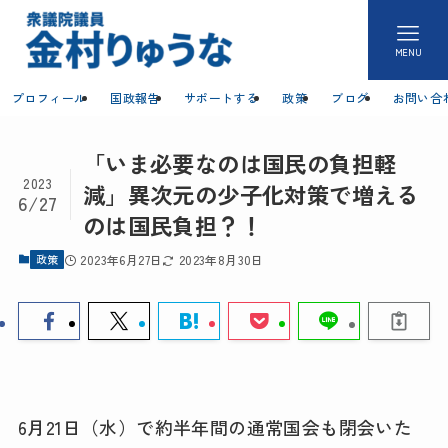
MENU
プロフィール
国政報告
サポートする
政策
ブログ
お問い合
「いま必要なのは国民の負担軽
2023
減」異次元の少子化対策で増える
6/27
のは国民負担？！
政策
2023年6月27日
2023年8月30日
6月21日（水）で約半年間の通常国会も閉会いた