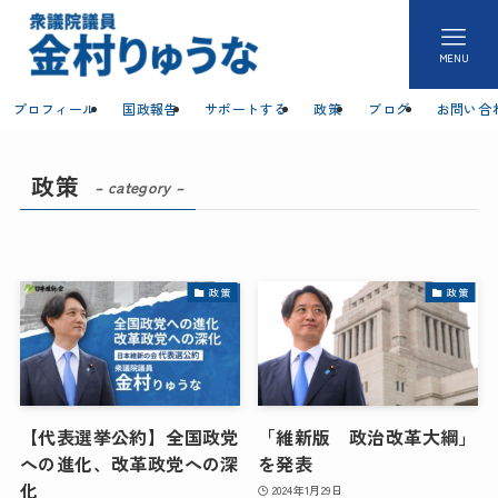
MENU
プロフィール
国政報告
サポートする
政策
ブログ
お問い合
政策
– category –
政策
政策
【代表選挙公約】全国政党
「維新版 政治改革大綱」
への進化、改革政党への深
を発表
化
2024年1月29日