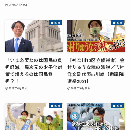
2024年11月15日
政策
政策
「いま必要なのは国民の負
【神奈川10区立候補者】金
担軽減」異次元の少子化対
村りゅうな魂の演説／吉村
策で増えるのは国民負
洋文副代表in川崎【衆議院
担？！
選挙2021】
2023年6月27日
2021年10月28日
政策
政策