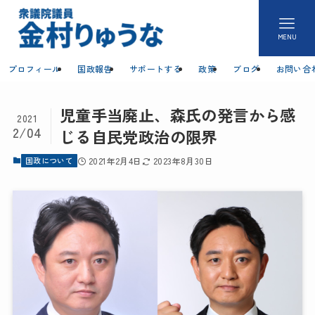
MENU
プロフィール
国政報告
サポートする
政策
ブログ
お問い合
児童手当廃止、森氏の発言から感
2021
2/04
じる自民党政治の限界
国政について
2021年2月4日
2023年8月30日