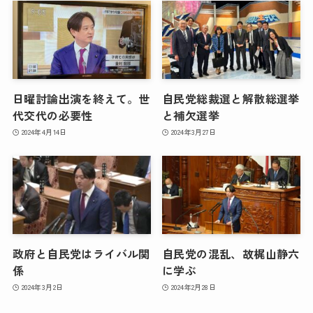
日曜討論出演を終えて。世
自民党総裁選と解散総選挙
代交代の必要性
と補欠選挙
2024年4月14日
2024年3月27日
政府と自民党はライバル関
自民党の混乱、故梶山静六
係
に学ぶ
2024年3月2日
2024年2月28日